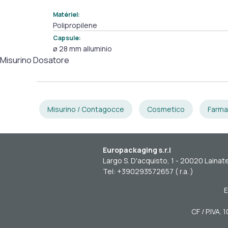
Matériel:
Polipropilene
Capsule:
ø 28 mm alluminio
Misurino Dosatore
Misurino / Contagocce
Cosmetico
Farma
Europackaging s.r.l
Largo S. D'acquisto, 1 - 20020 Lainate
Tel: +390293572657 ( r.a. )
E
CF / P.IVA