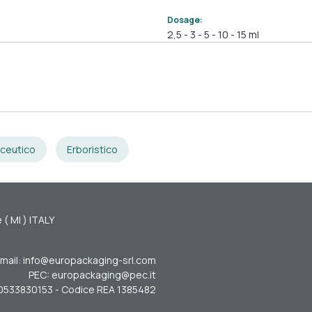
Dosage:
2,5 - 3 - 5 - 10 - 15 ml
ceutico
Erboristico
 ( MI ) ITALY
mail: info@europackaging-srl.com
PEC: europackaging@pec.it
. 10533830153 - Codice REA 1385482