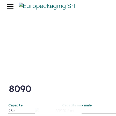
8090
Capacité:
Capacité maximale:
25 ml
27,8 ml