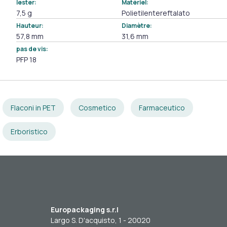
lester:
Matériel:
7,5 g
Polietilentereftalato
Hauteur:
Diamètre:
57,8 mm
31,6 mm
pas de vis:
PFP 18
Flaconi in PET
Cosmetico
Farmaceutico
Erboristico
Europackaging s.r.l
Largo S. D'acquisto, 1 - 20020