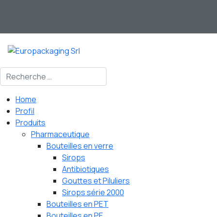
Valider
Home
Profil
Produits
Pharmaceutique
Bouteilles en verre
Sirops
Antibiotiques
Gouttes et Piluliers
Sirops série 2000
Bouteilles en PET
Bouteilles en PE