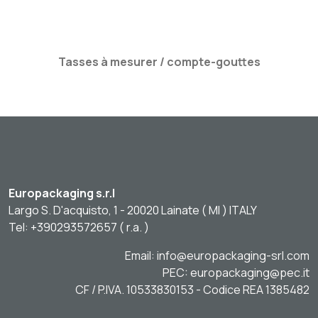
Tasses à mesurer / compte-gouttes
Europackaging s.r.l
Largo S. D'acquisto, 1 - 20020 Lainate ( MI ) ITALY
Tel: +390293572657 ( r.a. )
Email: info@europackaging-srl.com
PEC: europackaging@pec.it
CF / P.IVA. 10533830153 - Codice REA 1385482