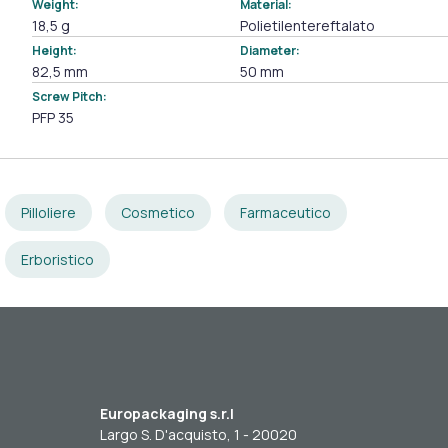
Weight:
Material:
18,5 g
Polietilentereftalato
Height:
Diameter:
82,5 mm
50 mm
Screw Pitch:
PFP 35
Pilloliere
Cosmetico
Farmaceutico
Erboristico
Europackaging s.r.l
Largo S. D'acquisto, 1 - 20020