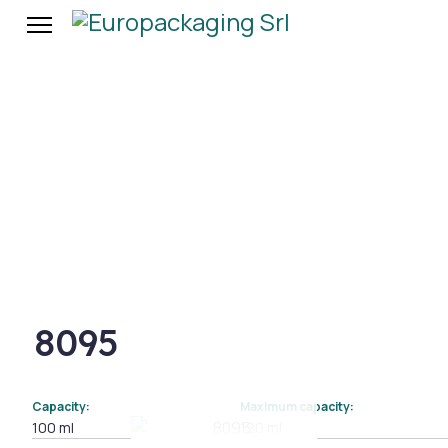
8095
Capacity:
Maximum capacity:
100 ml
120 ml