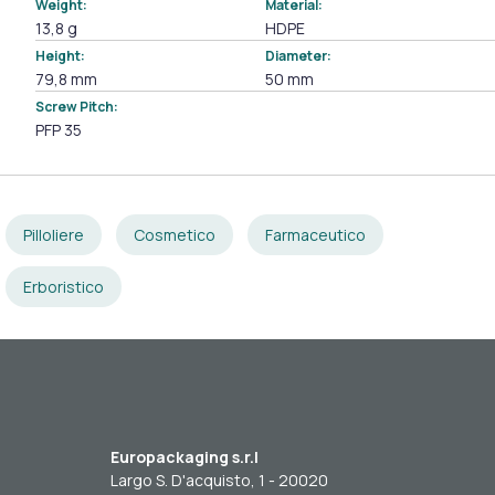
Weight:
Material:
13,8 g
HDPE
Height:
Diameter:
79,8 mm
50 mm
Screw Pitch:
PFP 35
Pilloliere
Cosmetico
Farmaceutico
Erboristico
Europackaging s.r.l
Largo S. D'acquisto, 1 - 20020