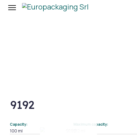
9192
Capacity:
Maximum capacity:
100 ml
112 ml