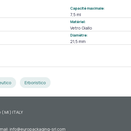
Capacité maximale:
7,5 ml
Matériel:
Vetro Giallo
Diamètre:
21,5 mm
eutico
Erboristico
 ( MI ) ITALY
mail: info@europackaging-srl.com