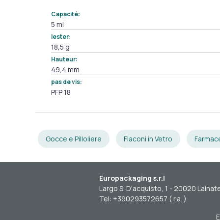
Capacité:
5 ml
lester:
18,5 g
Hauteur:
49,4 mm
pas de vis:
PFP 18
Gocce e Pilloliere
Flaconi in Vetro
Farmac
Europackaging s.r.l
Largo S. D'acquisto, 1 - 20020 Lainate
Tel: +390293572657 ( r.a. )
E