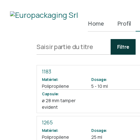
Home
Profil
Saisir partie du titre
Filtre
1183
Matériel:
Dosage:
Polipropilene
5 - 10 ml
Capsule:
ø 28 mm tamper
evident
1265
Matériel:
Dosage:
Polipropilene
25 ml