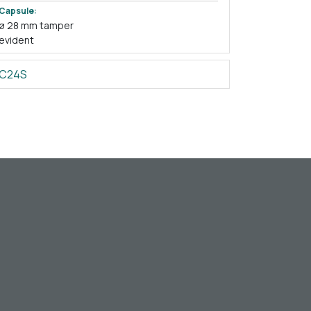
Capsule:
ø 28 mm tamper
evident
C24S