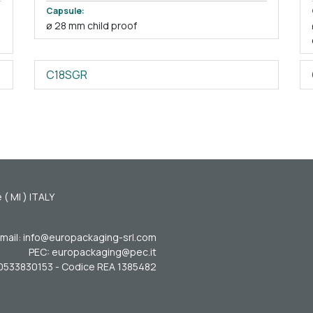
Capsule:
ø 28 mm child proof
C18SGR
 ( MI ) ITALY
mail: info@europackaging-srl.com
PEC: europackaging@pec.it
. 10533830153 - Codice REA 1385482