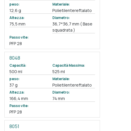
peso:
Materiale:
12,6 g
Polietilentereftalato
Altezza:
Diametro:
75,5 mm
36,7*36,7 mm ( Base
squadrata )
Passo vite:
PFP 28
8048
Capacità:
Capacità Massima:
500 ml
525 ml
peso:
Materiale:
37 g
Polietilentereftalato
Altezza:
Diametro:
166,4 mm
74 mm
Passo vite:
PFP 28
8051