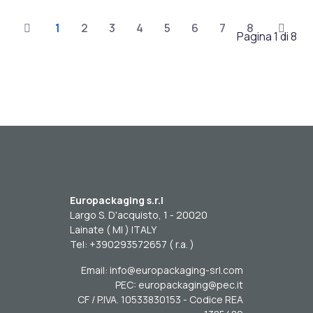
1
2
3
4
5
6
7
8
Pagina 1 di 8
Europackaging s.r.l
Largo S. D'acquisto, 1 - 20020
Lainate ( MI ) ITALY
Tel: +390293572657 ( r.a. )
Email: info@europackaging-srl.com
PEC: europackaging@pec.it
CF / P.IVA. 10533830153 - Codice REA