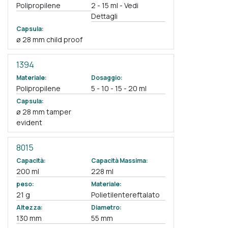
Polipropilene
2 - 15 ml - Vedi
Dettagli
Capsula:
ø 28 mm child proof
1394
Materiale:
Dosaggio:
Polipropilene
5 - 10 - 15 - 20 ml
Capsula:
ø 28 mm tamper
evident
8015
Capacità:
Capacità Massima:
200 ml
228 ml
peso:
Materiale:
21 g
Polietilentereftalato
Altezza:
Diametro:
130 mm
55 mm