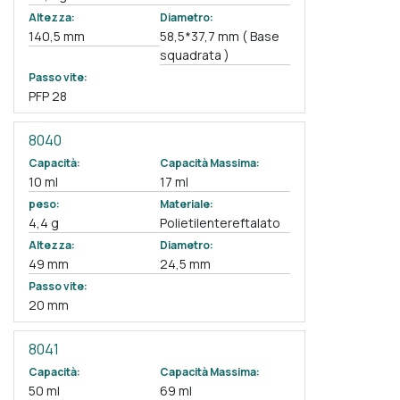
Altezza:
Diametro:
140,5 mm
58,5*37,7 mm ( Base
squadrata )
Passo vite:
PFP 28
8040
Capacità:
Capacità Massima:
10 ml
17 ml
peso:
Materiale:
4,4 g
Polietilentereftalato
Altezza:
Diametro:
49 mm
24,5 mm
Passo vite:
20 mm
8041
Capacità:
Capacità Massima:
50 ml
69 ml