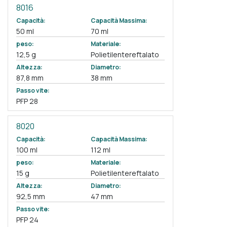
8016
Capacità:
Capacità Massima:
50 ml
70 ml
peso:
Materiale:
12,5 g
Polietilentereftalato
Altezza:
Diametro:
87,8 mm
38 mm
Passo vite:
PFP 28
8020
Capacità:
Capacità Massima:
100 ml
112 ml
peso:
Materiale:
15 g
Polietilentereftalato
Altezza:
Diametro:
92,5 mm
47 mm
Passo vite:
PFP 24