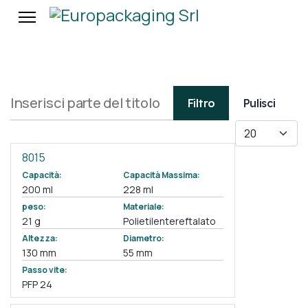
Inserisci parte del titolo
Filtro
Pulisci
Visualizza #
8015
Capacità:
Capacità Massima:
200 ml
228 ml
peso:
Materiale:
21 g
Polietilentereftalato
Altezza:
Diametro:
130 mm
55 mm
Passo vite:
PFP 24