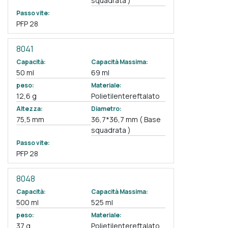
squadrata )
Passo vite:
PFP 28
8041
Capacità:
Capacità Massima:
50 ml
69 ml
peso:
Materiale:
12,6 g
Polietilentereftalato
Altezza:
Diametro:
75,5 mm
36,7*36,7 mm ( Base
squadrata )
Passo vite:
PFP 28
8048
Capacità:
Capacità Massima:
500 ml
525 ml
peso:
Materiale:
37 g
Polietilentereftalato