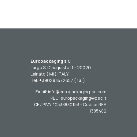
Europackaging s.r.l
Largo S. D'acquisto, 1 - 20020
Lainate ( MI ) ITALY
Tel: +390293572657 ( r.a. )
Email: info@europackaging-srl.com
PEC: europackaging@pec.it
CF / P.IVA. 10533830153 - Codice REA
1385482