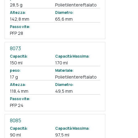
28,5 g
Polietilentereftalato
Altezza:
Diametro:
142,8 mm
65,6 mm
Passo vite:
PFP 28
8073
Capacità:
Capacità Massima:
150 ml
170 ml
peso:
Materiale:
17 g
Polietilentereftalato
Altezza:
Diametro:
118,4 mm
49,5 mm
Passo vite:
PFP 24
8085
Capacità:
Capacità Massima:
90 ml
97,5 ml