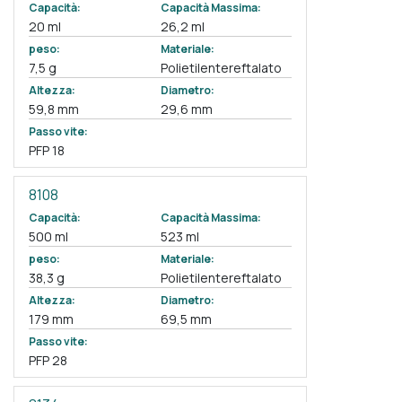
Capacità:
Capacità Massima:
20 ml
26,2 ml
peso:
Materiale:
7,5 g
Polietilentereftalato
Altezza:
Diametro:
59,8 mm
29,6 mm
Passo vite:
PFP 18
8108
Capacità:
Capacità Massima:
500 ml
523 ml
peso:
Materiale:
38,3 g
Polietilentereftalato
Altezza:
Diametro:
179 mm
69,5 mm
Passo vite:
PFP 28