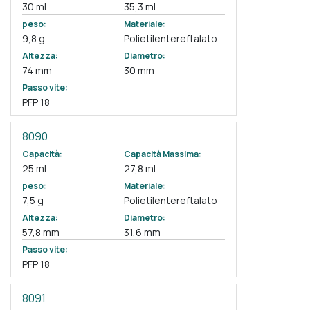
30 ml
35,3 ml
peso:
Materiale:
9,8 g
Polietilentereftalato
Altezza:
Diametro:
74 mm
30 mm
Passo vite:
PFP 18
8090
Capacità:
Capacità Massima:
25 ml
27,8 ml
peso:
Materiale:
7,5 g
Polietilentereftalato
Altezza:
Diametro:
57,8 mm
31,6 mm
Passo vite:
PFP 18
8091