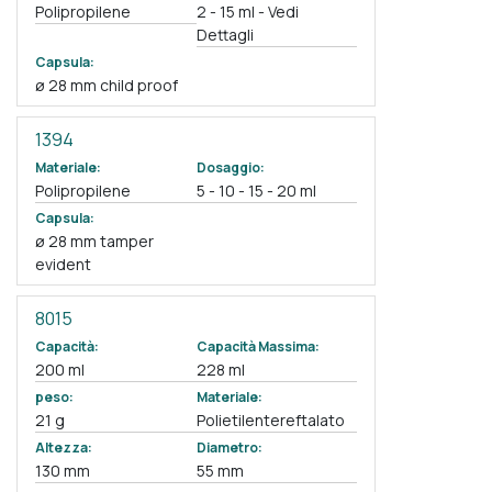
Polipropilene
2 - 15 ml - Vedi
Dettagli
Capsula:
ø 28 mm child proof
1394
Materiale:
Dosaggio:
Polipropilene
5 - 10 - 15 - 20 ml
Capsula:
ø 28 mm tamper
evident
8015
Capacità:
Capacità Massima:
200 ml
228 ml
peso:
Materiale:
21 g
Polietilentereftalato
Altezza:
Diametro:
130 mm
55 mm