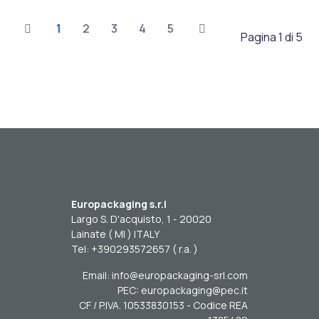
1
2
3
4
5
Pagina 1 di 5
Europackaging s.r.l
Largo S. D'acquisto, 1 - 20020
Lainate ( MI ) ITALY
Tel: +390293572657 ( r.a. )
Email: info@europackaging-srl.com
PEC: europackaging@pec.it
CF / P.IVA. 10533830153 - Codice REA