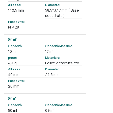
Altezza:
Diametro:
140,5 mm
58,5*37,7 mm ( Base
squadrata )
Passo vite:
PFP 28
8040
Capacità:
Capacità Massima:
10 ml
17 ml
peso:
Materiale:
4,4 g
Polietilentereftalato
Altezza:
Diametro:
49 mm
24,5 mm
Passo vite:
20 mm
8041
Capacità:
Capacità Massima:
50 ml
69 ml