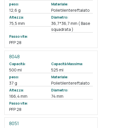
peso:
Materiale:
12,6 g
Polietilentereftalato
Altezza:
Diametro:
75,5 mm
36,7*36,7 mm ( Base
squadrata )
Passo vite:
PFP 28
8048
Capacità:
Capacità Massima:
500 ml
525 ml
peso:
Materiale:
37 g
Polietilentereftalato
Altezza:
Diametro:
166,4 mm
74 mm
Passo vite:
PFP 28
8051